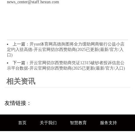
news_center@staff.hexun.com
上一篇：
开yun体育网高德舆图将全力缓助网商银行公益小店
定约入驻高德-开云官网切尔西赞助商(2025已更新(最新/官方/入
口)
下一篇：
开云官网切尔西赞助商凭证12315破钞者投诉信息公
示平台数据-开云官网切尔西赞助商(2025已更新(最新/官方/入口)
相关资讯
友情链接：
首页
关于我们
智慧教育
服务支持