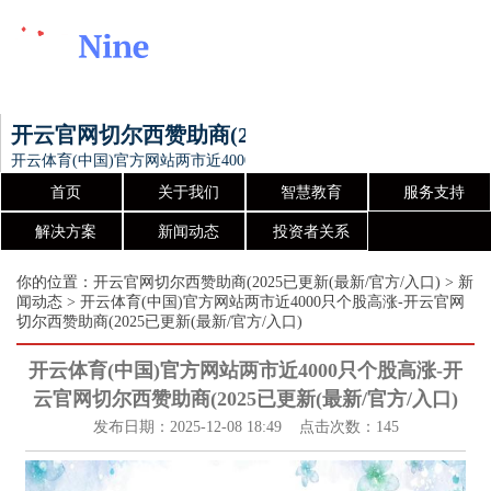
开云官网切尔西赞助商(2025已更新(最新/官方/入口
开云体育(中国)官方网站两市近4000只个股高涨-开云官网切尔西赞助商(2
首页
关于我们
智慧教育
服务支持
解决方案
新闻动态
投资者关系
你的位置：
开云官网切尔西赞助商(2025已更新(最新/官方/入口)
>
新
闻动态
> 开云体育(中国)官方网站两市近4000只个股高涨-开云官网
切尔西赞助商(2025已更新(最新/官方/入口)
开云体育(中国)官方网站两市近4000只个股高涨-开
云官网切尔西赞助商(2025已更新(最新/官方/入口)
发布日期：2025-12-08 18:49 点击次数：145